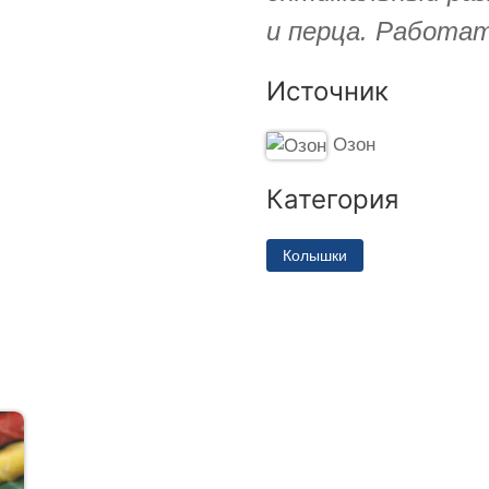
и перца. Работат
Источник
Озон
Категория
Колышки