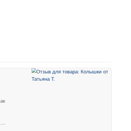
ак
тя…