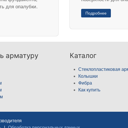
ть для опалубки.
Подробнее
ь арматуру
Каталог
Стеклопластиковая ар
Колышки
м
Фибра
м
Как купить
м
изводителя
ь
|
Обработка персональных данных