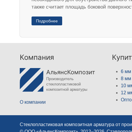
также считает площадь боковой поверхнос
Подробнее
Компания
Купит
АльянсКомпозит
6 мм
8 мм
Производитель
стеклопластиковой
10 м
композитной арматуры
12 м
Опто
О компании
Стеклопластиковая композитная арматура от про
© ООО «АльянсКомпозит», 2012–2026, Ставропол