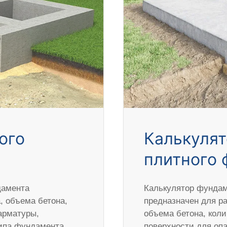
ого
Калькулят
плитного 
дамента
Калькулятор фундам
 объема бетона,
предназначен для р
арматуры,
объема бетона, кол
типа фундамента,
поверхности для оп