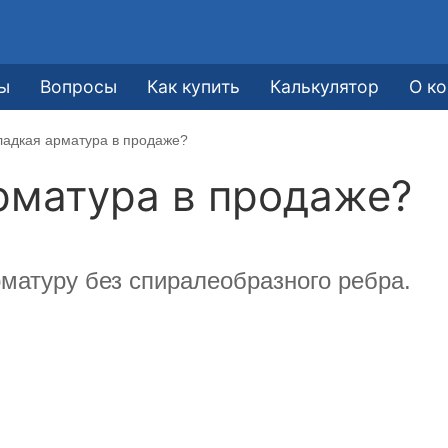
е
ы
Вопросы
Как купить
Калькулятор
О к
гладкая арматура в продаже?
арматура в продаже?
рматуру без спиралеобразного ребра.