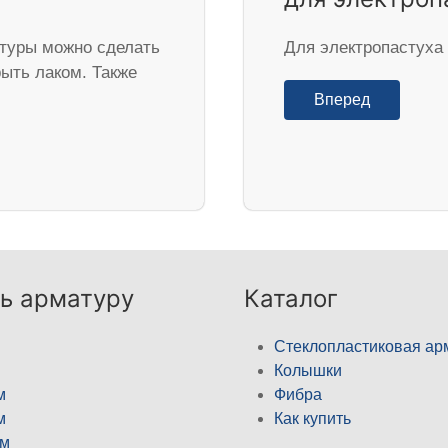
туры можно сделать
Для электропастуха
рыть лаком. Также
Вперед
ь арматуру
Каталог
Стеклопластиковая ар
Колышки
м
Фибра
м
Как купить
м