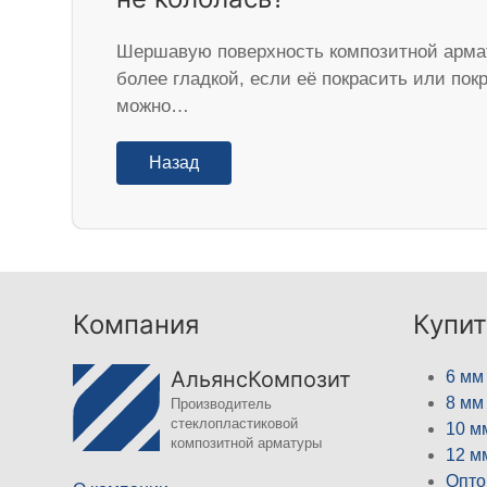
Шершавую поверхность композитной арма
более гладкой, если её покрасить или пок
можно…
Назад
Компания
Купит
АльянсКомпозит
6 мм
8 мм
Производитель
стеклопластиковой
10 м
композитной арматуры
12 м
Опто