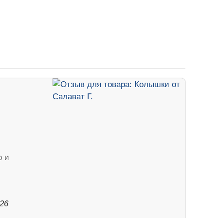
р и
026