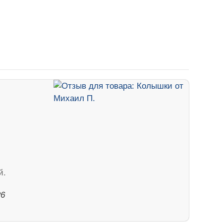
й.
26