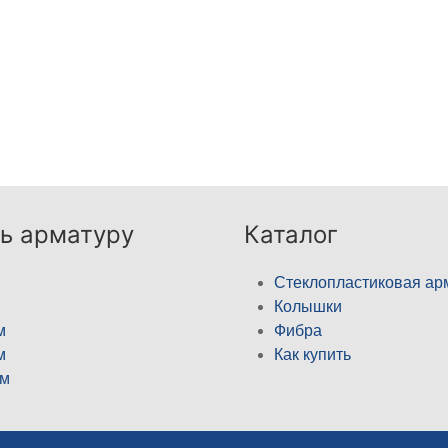
ь арматуру
Каталог
Стеклопластиковая ар
Колышки
м
Фибра
м
Как купить
м