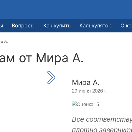
е
ы
Вопросы
Как купить
Калькулятор
О к
а А.
кам от
Мира А.
Мира А.
29 июня 2026 г.
Все соответству
плотно завернут