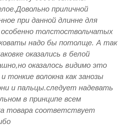
елое.Довольно приличной
ное при данной длинне для
р особенно толстоствольчатых
пковаты надо бы потолще. А так
аковке оказались в белой
шно,но оказалось видимо это
и тонкие волокна как занозы
они и пальцы.следует надевать
льном в принципе всем
ка товара соответствует
ибо