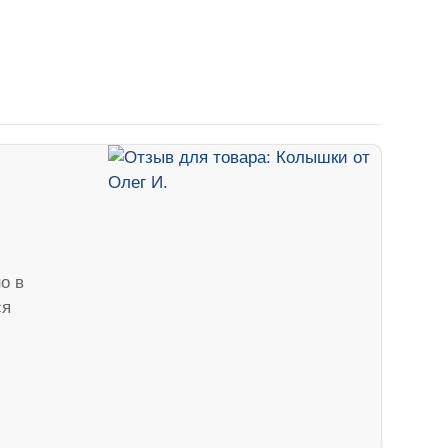
о в
ся