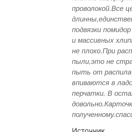
проволокой.Все ц
длинны,единствен
подвязки помидо
и массивных хли
не плохо.При расп
пыли,это не стра
пыть от распила 
впиваются в лад
перчатки. В оста
довольно.Карточ
полученному.спас
Источник