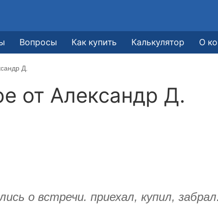
е
ы
Вопросы
Как купить
Калькулятор
О к
сандр Д.
ре от
Александр Д.
лись о встречи. приехал, купил, забра