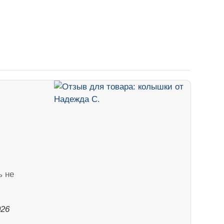
ь не
026