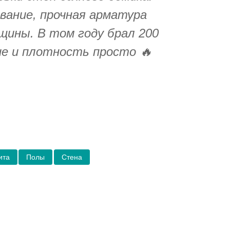
вание, прочная арматура
щины. В том году брал 200
е и плотность просто 🔥
ита
Полы
Стена