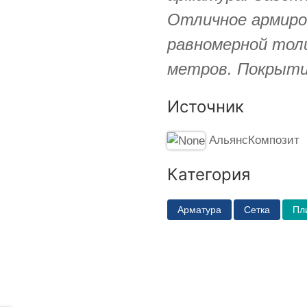
Отличное армиро
равномерной тол
метров. Покрыти
Источник
АльянсКомпозит
Категория
Арматура
Сетка
Пл