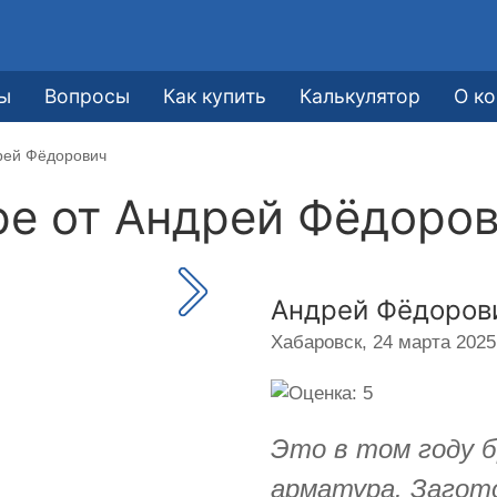
е
ы
Вопросы
Как купить
Калькулятор
О к
рей Фёдорович
ре от
Андрей Фёдоро
Андрей Фёдоров
Хабаровск,
24 марта 2025 
Это в том году б
арматура. Загото