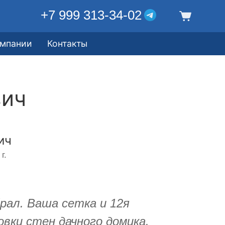
+7 999 313-34-02
омпании
Контакты
вич
ич
г.
рал. Ваша сетка и 12я
вки стен дачного домика.