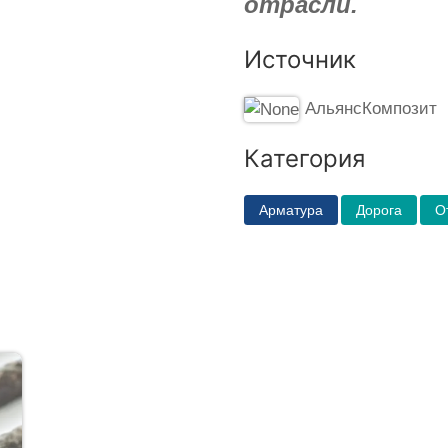
отрасли.
Источник
АльянсКомпозит
Категория
Арматура
Дорога
О