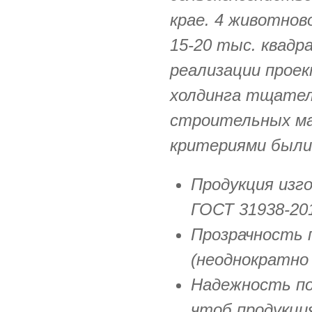
крае. 4 животнов
15-20 тыс. квад
реализации прое
холдинга тщател
строительных м
критериями были
Продукция изг
ГОСТ 31938-20
Прозрачность 
(неоднократно
Надежность по
чтоб продукци