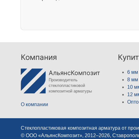
Компания
Купит
АльянсКомпозит
6 мм
8 мм
Производитель
стеклопластиковой
10 м
композитной арматуры
12 м
Опто
О компании
Стеклопластиковая композитная арматура от про
© ООО «АльянсКомпозит», 2012–2026, Ставропол