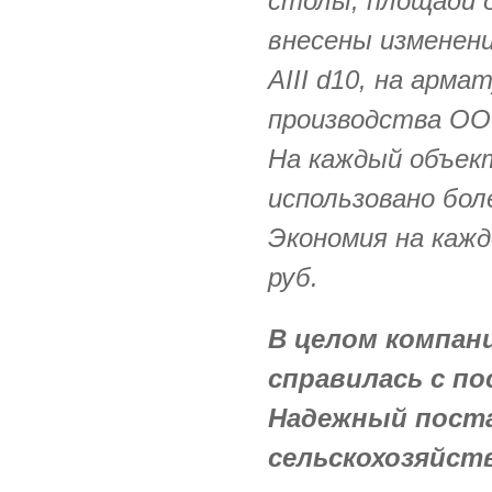
столы, площади д
внесены изменени
АIII d10, на арм
производства OO
На каждый объек
использовано боле
Экономия на кажд
руб.
В целом компан
справилась с по
Надежный пост
сельскохозяйст